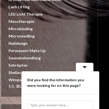
Lash Lifting
LED Licht Therapie
Mesotherapie
Microblading
Microneedling
Naildesign
Permanent Make Up
Saunabehandlung
Schröpfen
Shellac
Wimpernverlängerung
Did you find the information you
were looking for on this page?
1:1, 3D, 4D, 5D Methode