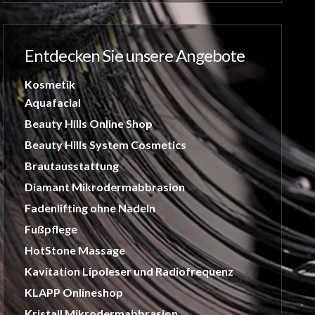
Entdecken Sie unsere Angebote
Kosmetik
Aquafacial
Beauty Hills Online Shop
Beauty Hills System Cosmetics
Brautausstattung
Diamant Mikrodermabbrasion
Fadenlifting ohne Nadeln
Fußpflege
HotStone Massage
Kavitation Lipoleser und Radiofrequenz
KLAPP Onlineshop
Kristall Mikrodermabbrasion