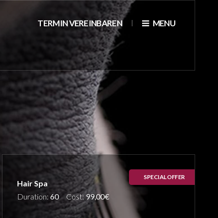
TERMIN VEREINBAREN
MENU
SPECIAL OFFER
Hair Spa
Duration:
60
Cost:
99,00€